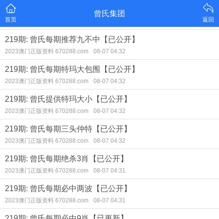
曾氏集团
首页
返回
219期: 曾氏每期推荐九不中【已公开】
2023澳门正版资料 670288.com
08-07 04:32
219期: 曾氏每期特玛大包围【已公开】
2023澳门正版资料 670288.com
08-07 04:32
219期: 曾氏提供特玛大小【已公开】
2023澳门正版资料 670288.com
08-07 04:32
219期: 曾氏每期三头仲特【已公开】
2023澳门正版资料 670288.com
08-07 04:32
219期: 曾氏每期绝杀3肖【已公开】
2023澳门正版资料 670288.com
08-07 04:31
219期: 曾氏每期必中两波【已公开】
2023澳门正版资料 670288.com
08-07 04:31
219期: 曾氏每期必中9肖【已更新】