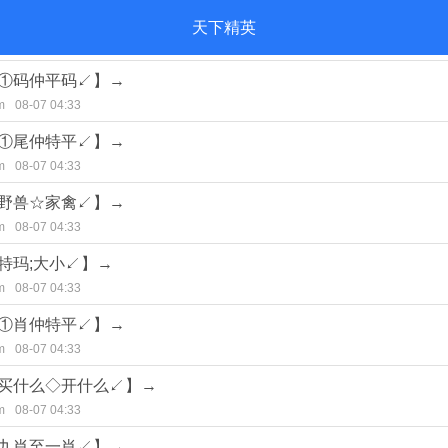
天下精英
【↘①码仲平码↙】→
m
08-07 04:33
【↘①尾仲特平↙】→
m
08-07 04:33
【↘野兽☆家禽↙】→
m
08-07 04:33
↘特玛;大小↙】→
m
08-07 04:33
【↘①肖仲特平↙】→
m
08-07 04:33
【↘买什么◇开什么↙】→
m
08-07 04:33
【↘九肖至一肖↙】→