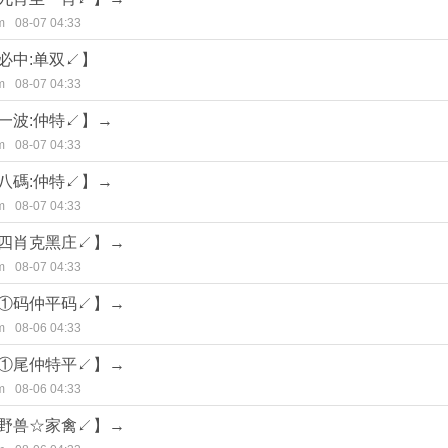
m
08-07 04:33
↘必中:单双↙】
m
08-07 04:33
↘一波:仲特↙】→
m
08-07 04:33
↘八碼:仲特↙】→
m
08-07 04:33
【↘四肖克黑庄↙】→
m
08-07 04:33
【↘①码仲平码↙】→
m
08-06 04:33
【↘①尾仲特平↙】→
m
08-06 04:33
【↘野兽☆家禽↙】→